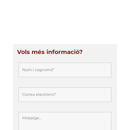
La Fundació UdL ofereix tots els
serveis necessaris per a l’organització i
gestió tècnica, logística i econòmica
d’un congrés.
Vols més informació?